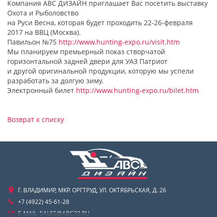
Компания АВС ДИЗАЙН приглашает Вас посетить выставку
Охота и Рыболовство
на Руси Весна, которая будет проходить 22-26-февраля
2017 на ВВЦ (Москва).
Павильон №75
http://www.hunting-expo.ru/visit.htm
Мы планируем премьерный показ створчатой
горизонтальной задней двери для УАЗ Патриот
и другой оригинальной продукции, которую мы успели
разработать за долгую зиму.
Электронный билет
http://www.hunting-expo.ru/bilet.htm
Возврат к списку
Г. ВЛАДИМИР, МКР. ОРГТРУД, УЛ. ОКТЯБРЬСКАЯ, Д. 26
+7 (4922) 45-61-28
E-MAIL:
SALES@ABC33.RU