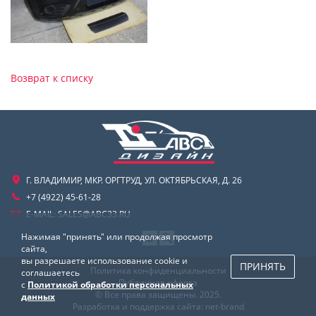
Возврат к списку
Г. ВЛАДИМИР, МКР. ОРГТРУД, УЛ. ОКТЯБРЬСКАЯ, Д. 26
+7 (4922) 45-61-28
E-MAIL:
SALES@ABC33.RU
Нажимая "принять" или продолжая просмотр
сайта,
вы разрешаете использование cookie и
ПРИНЯТЬ
Политика конфиденциальности
соглашаетесь
Публичная оферта
с
Политикой обработки персональных
© Все права защищены. 2025.
данных
Разработка и поддержка сайта:
net-
b
ran
d