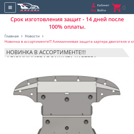
Кабинет
0
Войти
Срок изготовления защит - 14 дней после
100% оплаты.
Главная
Новости
Новинка в ассортименте!!! Алюминиевая защита картера двигателя и к
НОВИНКА В АССОРТИМЕНТЕ!!!
АЛЮМИНИЕВАЯ ЗАЩИТА КАРТЕРА
ДВИГАТЕЛЯ И КПП GENESIS GV70
(АЛЮМИНИЙ 4 ММ)