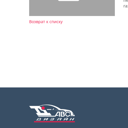
пе
га
Возврат к списку