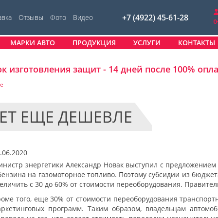
+7 (4922) 45-61-28
авка
Отзывы
Фото
Видео
МАРКИ АВТО
ПРОДУКЦИЯ
УСЛУГИ
КОНТАКТЫ
к изготовления защит - 14 дней после 100% опл
ле
ДЕТ ЕЩЕ ДЕШЕВЛЕ
.06.2020
нистр энергетики Александр Новак выступил с предложением 
бензина на газомоторное топливо. Поэтому субсидии из бюдже
еличить с 30 до 60% от стоимости переоборудования. Правите
оме того, еще 30% от стоимости переоборудования транспортн
аркетинговых программ. Таким образом, владельцам автомоб