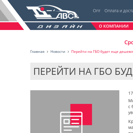
Опт
Оплата и дост
О КОМПАНИИ
Сро
Главная
Новости
Перейти на ГБО будет еще дешев
ПЕРЕЙТИ НА ГБО БУ
17
Ми
с 
ув
Кр
м