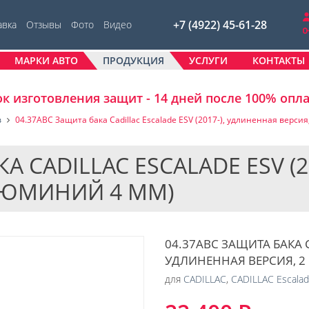
+7 (4922) 45-61-28
авка
Отзывы
Фото
Видео
МАРКИ АВТО
ПРОДУКЦИЯ
УСЛУГИ
КОНТАКТЫ
к изготовления защит - 14 дней после 100% опл
в
04.37ABC Защита бака Cadillac Escalade ESV (2017-), удлиненная верси
А CADILLAC ESCALADE ESV (
АЛЮМИНИЙ 4 ММ)
04.37ABC ЗАЩИТА БАКА CA
УДЛИНЕННАЯ ВЕРСИЯ, 2
для
CADILLAC
,
CADILLAC Escala