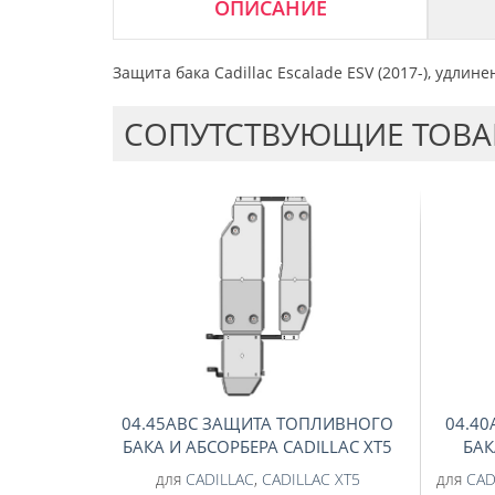
ОПИСАНИЕ
Защита бака Cadillac Escalade ESV (2017-), удлин
CОПУТСТВУЮЩИЕ ТОВ
04.45ABC ЗАЩИТА ТОПЛИВНОГО
04.4
БАКА И АБСОРБЕРА CADILLAC XT5
БАК
(2019-) ИЗ 3-Х ЧАСТЕЙ
E
для
CADILLAC
,
CADILLAC XT5
для
CAD
(АЛЮМИНИЙ 4 ММ)
CHEVRO