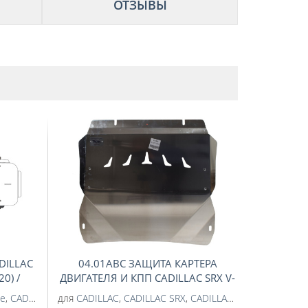
ОТЗЫВЫ
DILLAC
04.01ABC ЗАЩИТА КАРТЕРА
0) /
ДВИГАТЕЛЯ И КПП CADILLAC SRX V-
Е ТАХО)
3,0 (2012-2016) (АЛЮМИНИЙ 4
de
scalade V 2020-
,
CADILLAC Escalade IV 2014-2020
для
,
CHEVROLET Tahoe V 2020-
CADILLAC
,
CADILLAC SRX
,
CHEVROLET
,
CADILLAC SRX SRX 2012-2016
,
CHEVROLET Tahoe
,
C
СТИ
ММ)