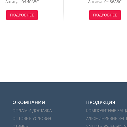
Артикул:
04.40ABC
Артикул:
04.36ABC
(2020-) 2 ЧАСТИ (АЛЮМИНИЙ
(АЛЮМИНИЙ 4 ММ)
4 ММ)
ПОДРОБНЕЕ
ПОДРОБНЕЕ
О КОМПАНИИ
ПРОДУКЦИЯ
ОПЛАТА И ДОСТАВКА
КОМПОЗИТНЫЕ ЗАЩ
ОПТОВЫЕ УСЛОВИЯ
АЛЮМИНИЕВЫЕ ЗАЩ
ОТЗЫВЫ
ЗАЩИТЫ РУЛЕВЫХ ТЯ