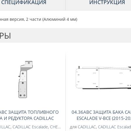
СПЕЦИФИКАЦИЯ
ИНСТРУКЦИЯ
енная версия, 2 части (Алюминий 4 мм)
АРЫ
0ABC ЗАЩИТА ТОПЛИВНОГО
04.36ABC ЗАЩИТА БАКА CA
А И РЕДУКТОРА CADILLAC
ESCALADE V-ВСЕ (2015-202
SCALADE V-ВСЕ (2020-) /
CHEVROLET TAHOE (ШЕВРОЛ
ILLAC
,
CADILLAC Escalade
,
CHEVROLET
для
,
CHEVROLET Tahoe
CADILLAC
,
CADILLAC Escala
,
CADILLAC E
LET TAHOE (ШЕВРОЛЕ ТАХО)
V-ВСЕ (2016-2020) 2 ЧА