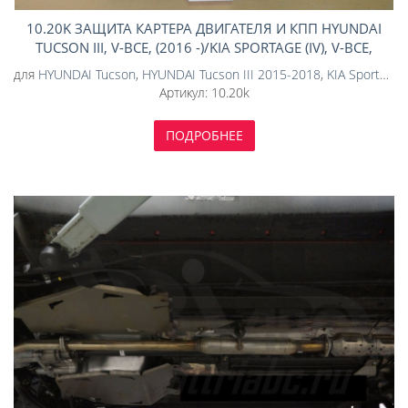
10.20K ЗАЩИТА КАРТЕРА ДВИГАТЕЛЯ И КПП HYUNDAI
TUCSON III, V-ВСЕ, (2016 -)/KIA SPORTAGE (IV), V-ВСЕ,
(2016-2021) (КОМПОЗИТ 8 ММ)
для
HYUNDAI Tucson
,
HYUNDAI Tucson III 2015-2018
,
KIA Sportage
,
Артикул:
10.20k
ПОДРОБНЕЕ