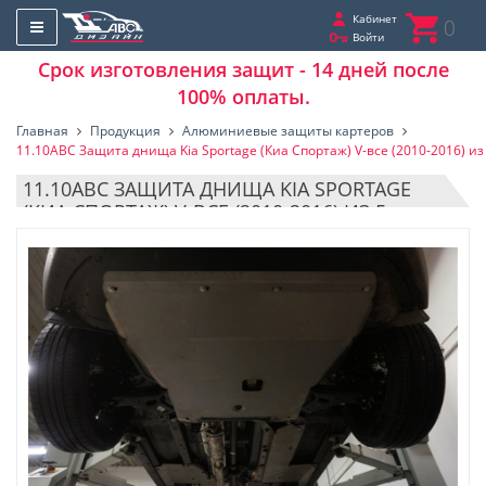
Кабинет
0
Войти
Срок изготовления защит - 14 дней после
100% оплаты.
Главная
Продукция
Алюминиевые защиты картеров
11.10ABC Защита днища Kia Sportage (Киа Спортаж) V-все (2010-2016) и
11.10ABC ЗАЩИТА ДНИЩА KIA SPORTAGE
(КИА СПОРТАЖ) V-ВСЕ (2010-2016) ИЗ 5
ЧАСТЕЙ (АЛЮМИНИЙ 4 ММ)