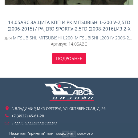
14.05ABC ЗАЩИТА КПП И РК MITSUBISHI L-200 V-2,5TD
(2006-2015) / PAJERO SPORT,V-2,5TD (2008-2016),ИЗ 2-Х
ЧАСТЕЙ (АЛЮМИНИЙ 4 ММ)
для
MITSUBISHI
,
MITSUBISHI L200
,
MITSUBISHI L200 IV 2006-2015
Артикул:
14.05ABC
ПОДРОБНЕЕ
Г. ВЛАДИМИР, МКР. ОРГТРУД, УЛ. ОКТЯБРЬСКАЯ, Д. 26
+7 (4922) 45-61-28
E-MAIL:
SALES@ABC33.RU
Нажимая "принять" или продолжая просмотр