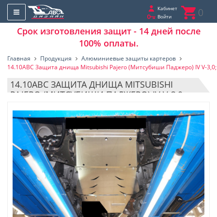
Кабинет
0
Войти
Срок изготовления защит - 14 дней после
100% оплаты.
Главная
Продукция
Алюминиевые защиты картеров
14.10ABC Защита днища Mitsubishi Pajero (Митсубиши Паджеро) IV V-3,0; 
14.10ABC ЗАЩИТА ДНИЩА MITSUBISHI
PAJERO (МИТСУБИШИ ПАДЖЕРО) IV V-3,0;
3,2D,(2006-) ИЗ 3Х ЧАСТЕЙ (КАРТЕР, КПП, РК)
(АЛЮМИНИЙ 4 ММ)