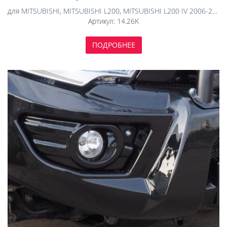
06.2016)/ L200 ,V-2,5TD,КПП-ВСЕ(2006-2015) (КОМПОЗИТ
для
MITSUBISHI
,
MITSUBISHI L200
,
MITSUBISHI L200 IV 2006-2015
8 ММ)
Артикул:
14.26K
ПОДРОБНЕЕ