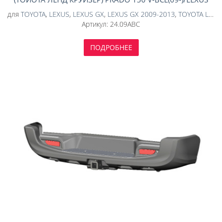
GX460 V-ВСЕ(09-)+АКПП+РК 3 Ч.(АЛЮМИНИЙ 4 ММ)
для
TOYOTA
,
LEXUS
,
LEXUS GX
,
LEXUS GX 2009-2013
,
TOYOTA Land Cruiser Prado
Артикул:
24.09ABC
ПОДРОБНЕЕ