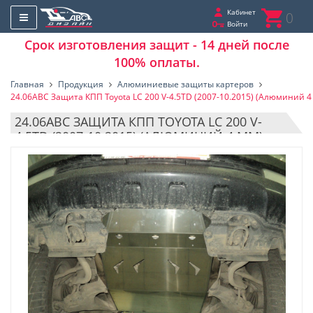
Кабинет
0
Войти
Срок изготовления защит - 14 дней после
100% оплаты.
Главная
Продукция
Алюминиевые защиты картеров
24.06ABC Защита КПП Toyota LC 200 V-4.5TD (2007-10.2015) (Алюминий 4
24.06ABC ЗАЩИТА КПП TOYOTA LC 200 V-
4.5TD (2007-10.2015) (АЛЮМИНИЙ 4 ММ)