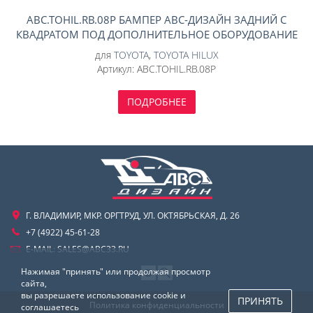
ABC.TOHIL.RB.08P БАМПЕР АВС-ДИЗАЙН ЗАДНИЙ С
КВАДРАТОМ ПОД ДОПОЛНИТЕЛЬНОЕ ОБОРУДОВАНИЕ
TOYOTA HILUX 2015- (ПОД ПОКРАСКУ)
для
TOYOTA
,
TOYOTA HILUX
Артикул:
ABC.TOHIL.RB.08P
ПОДРОБНЕЕ
Г. ВЛАДИМИР, МКР. ОРГТРУД, УЛ. ОКТЯБРЬСКАЯ, Д. 26
+7 (4922) 45-61-28
E-MAIL:
SALES@ABC33.RU
Нажимая "принять" или продолжая просмотр
сайта,
вы разрешаете использование cookie и
ПРИНЯТЬ
Политика конфиденциальности
соглашаетесь