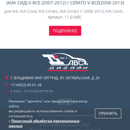
(КИА СИД) V-ВСЕ (2007-2012) / CERATO V-ВСЕ(2008-2013)
(АЛЮМИНИЙ 4 ММ)
для
KIA
,
KIA Ceed
,
KIA Cerato
,
KIA Cerato II 2008-2013
,
KIA Ceed 2006-2010
Артикул:
11.01ABC
ПОДРОБНЕЕ
Г. ВЛАДИМИР, МКР. ОРГТРУД, УЛ. ОКТЯБРЬСКАЯ, Д. 26
+7 (4922) 45-61-28
E-MAIL:
SALES@ABC33.RU
Нажимая "принять" или продолжая просмотр
сайта,
вы разрешаете использование cookie и
ПРИНЯТЬ
Политика конфиденциальности
соглашаетесь
Публичная оферта
с
Политикой обработки персональных
© Все права защищены. 2025.
данных
Разработка и поддержка сайта:
net-
b
ran
d