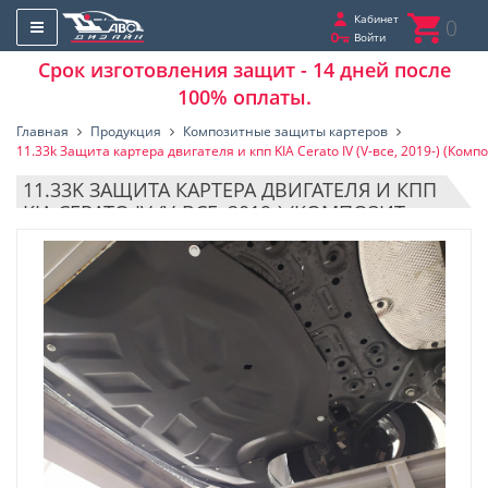
Кабинет
0
Войти
Срок изготовления защит - 14 дней после
100% оплаты.
Главная
Продукция
Композитные защиты картеров
11.33k Защита картера двигателя и кпп KIA Cerato IV (V-все, 2019-) (Комп
11.33K ЗАЩИТА КАРТЕРА ДВИГАТЕЛЯ И КПП
KIA CERATO IV (V-ВСЕ, 2019-) (КОМПОЗИТ
6ММ)