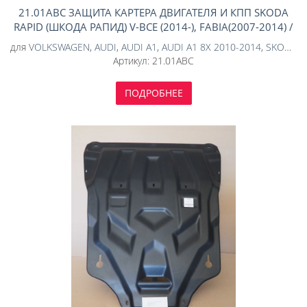
21.01ABC ЗАЩИТА КАРТЕРА ДВИГАТЕЛЯ И КПП SKODA
RAPID (ШКОДА РАПИД) V-ВСЕ (2014-), FABIA(2007-2014) /
AUDI (АУДИ) A1 (2010-) / VW POLO SD V-ВСЕ (2010-)
для
VOLKSWAGEN
,
AUDI
,
AUDI A1
,
AUDI A1 8X 2010-2014
,
SKODA
,
S
(АЛЮМИНИЙ 4 ММ)
Артикул:
21.01ABC
ПОДРОБНЕЕ