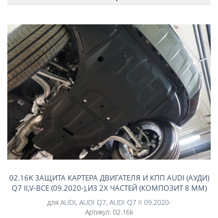
02.16K ЗАЩИТА КАРТЕРА ДВИГАТЕЛЯ И КПП AUDI (АУДИ)
Q7 II,V-ВСЕ (09.2020-),ИЗ 2Х ЧАСТЕЙ (КОМПОЗИТ 8 ММ)
для
AUDI
,
AUDI Q7
,
AUDI Q7 II 09.2020-
Артикул:
02.16k