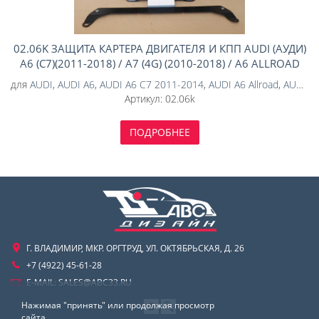
02.06K ЗАЩИТА КАРТЕРА ДВИГАТЕЛЯ И КПП AUDI (АУДИ)
A6 (C7)(2011-2018) / A7 (4G) (2010-2018) / A6 ALLROAD
(C7) (2011-2018); V-ВСЕ;4WD; 2WD (КОМПОЗИТ 8 ММ)
для
AUDI
,
AUDI A6
,
AUDI A6 C7 2011-2014
,
AUDI A6 Allroad
,
AUDI A6 Allroad C7 2012-2014
Артикул:
02.06k
ПОДРОБНЕЕ
Г. ВЛАДИМИР, МКР. ОРГТРУД, УЛ. ОКТЯБРЬСКАЯ, Д. 26
+7 (4922) 45-61-28
E-MAIL:
SALES@ABC33.RU
Нажимая "принять" или продолжая просмотр
сайта,