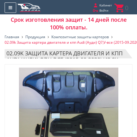
Кабинет
0
Войти
Срок изготовления защит - 14 дней после
100% оплаты.
Главная
Продукция
Композитные защиты картеров
02.09k Защита картера двигателя и кпп Audi (Ауди) Q7,V-все (2015-09.202
02.09K ЗАЩИТА КАРТЕРА ДВИГАТЕЛЯ И КПП
AUDI (АУДИ) Q7,V-ВСЕ (2015-09.2020),ИЗ 2Х
ЧАСТЕЙ (КОМПОЗИТ 8 ММ)