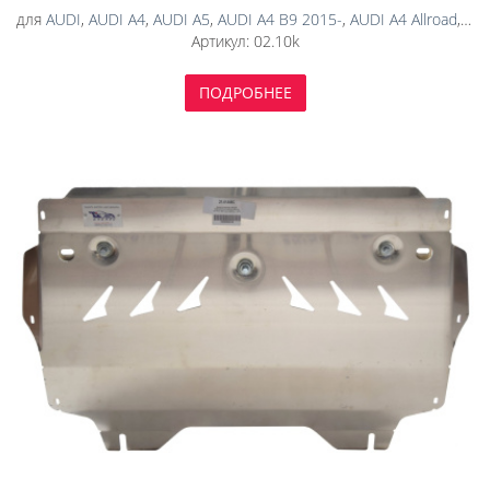
6 ММ)
для
AUDI
,
AUDI A4
,
AUDI A5
,
AUDI A4 B9 2015-
,
AUDI A4 Allroad
,
AUD
Артикул:
02.10k
ПОДРОБНЕЕ