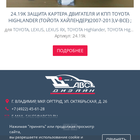
24.19K ЗАЩИТА КАРТЕРА ДВИГАТЕЛЯ И КПП TOYOTA
HIGHLANDER (ТОЙОТА ХАЙЛЕНДЕР)(2007-2013,V-ВСЕ) ;
(2014-2019,V-2,7;3,5;АКПП)/LEXUS RX270,350,450HV-
для
TOYOTA
,
LEXUS
,
LEXUS RX
,
TOYOTA Highlander
,
TOYOTA Highlander (U50) 2016-2019
ВСЕ(2009-2015)(КОМПОЗИТ 6 ММ)
Артикул:
24.19k
ПОДРОБНЕЕ
Г. ВЛАДИМИР, МКР. ОРГТРУД, УЛ. ОКТЯБРЬСКАЯ, Д. 26
+7 (4922) 45-61-28
E-MAIL:
SALES@ABC33.RU
Нажимая "принять" или продолжая просмотр
сайта,
вы разрешаете использование cookie и
ПРИНЯТЬ