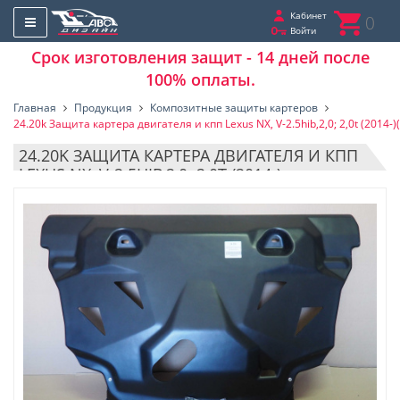
Кабинет
0
Войти
Срок изготовления защит - 14 дней после
100% оплаты.
Главная
Продукция
Композитные защиты картеров
24.20k Защита картера двигателя и кпп Lexus NX, V-2.5hib,2,0; 2,0t (2014-
24.20K ЗАЩИТА КАРТЕРА ДВИГАТЕЛЯ И КПП
LEXUS NX, V-2.5HIB,2,0; 2,0T (2014-)
(КОМПОЗИТ 6 ММ)