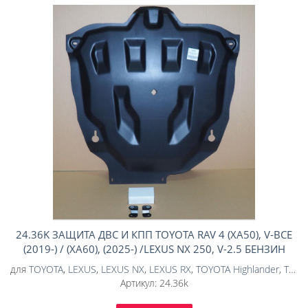
24.36K ЗАЩИТА ДВС И КПП TOYOTA RAV 4 (XA50), V-ВСЕ
(2019-) / (XA60), (2025-) /LEXUS NX 250, V-2.5 БЕНЗИН
(2021-) RX (V)300,V-ВСЕ (2023-) /RX (V) 350, V-2.4 БЕНЗИН
для
TOYOTA
,
LEXUS
,
LEXUS NX
,
LEXUS RX
,
TOYOTA Highlander
,
TOYOTA RAV4
(2023-) /RX (V) 500H, V-2.4 ГИБРИД (2022-) /TOYOTA
Артикул:
24.36k
HIGHLANDER V-2.0 (2022-)(КОМПОЗИТ 6 ММ)