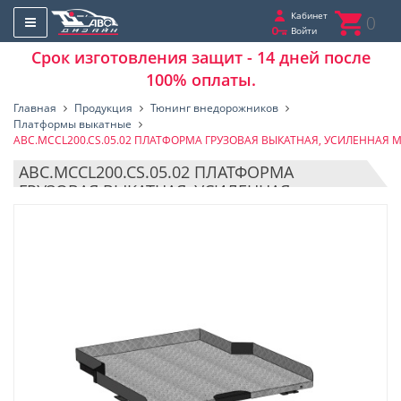
Кабинет
0
Войти
Срок изготовления защит - 14 дней после
100% оплаты.
Главная
Продукция
Тюнинг внедорожников
Платформы выкатные
ABC.MCCL200.CS.05.02 ПЛАТФОРМА ГРУЗОВАЯ ВЫКАТНАЯ, УСИЛЕННАЯ MITSU
ABC.MCCL200.CS.05.02 ПЛАТФОРМА
ГРУЗОВАЯ ВЫКАТНАЯ, УСИЛЕННАЯ
MITSUBISHI L200 (V) (2015-2025) / FIAT
FULLBACK (2016-2020) (ПОД ПЛАСТИКОВЫЙ
ВКЛАДЫШ) НЕ ПОДХОДИТ НА АВТО С
СИСТЕМОЙ ADBLUE