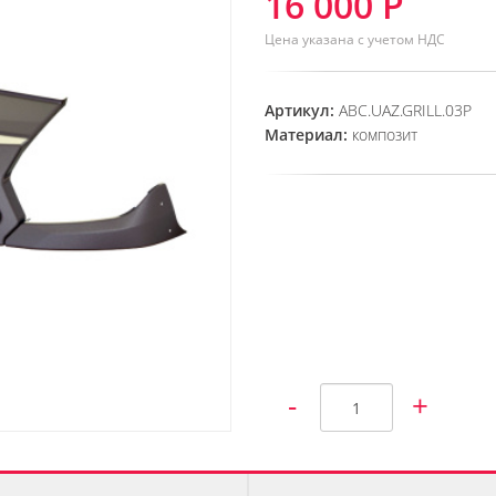
16 000 Р
Цена указана с учетом НДС
Артикул:
ABC.UAZ.GRILL.03P
Материал:
композит
-
+