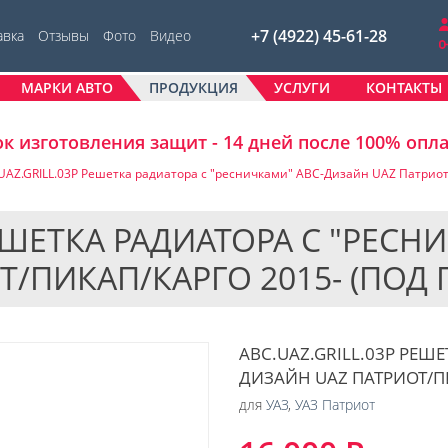
+7 (4922) 45-61-28
авка
Отзывы
Фото
Видео
МАРКИ АВТО
ПРОДУКЦИЯ
УСЛУГИ
КОНТАКТЫ
к изготовления защит - 14 дней после 100% опл
UAZ.GRILL.03P Решетка радиатора с "ресничками" АВС-Дизайн UAZ Патриот/
РЕШЕТКА РАДИАТОРА С "РЕСН
/ПИКАП/КАРГО 2015- (ПОД 
ABC.UAZ.GRILL.03P РЕШ
ДИЗАЙН UAZ ПАТРИОТ/ПИ
для
УАЗ
,
УАЗ Патриот