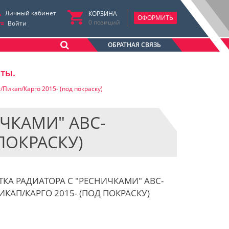
Личный кабинет
КОРЗИНА
ОФОРМИТЬ
0
позиций
Войти
ОБРАТНАЯ СВЯЗЬ
аты.
Пикап/Карго 2015- (под покраску)
ИЧКАМИ" АВС-
ПОКРАСКУ)
ЕТКА РАДИАТОРА С "РЕСНИЧКАМИ" АВС-
КАП/КАРГО 2015- (ПОД ПОКРАСКУ)