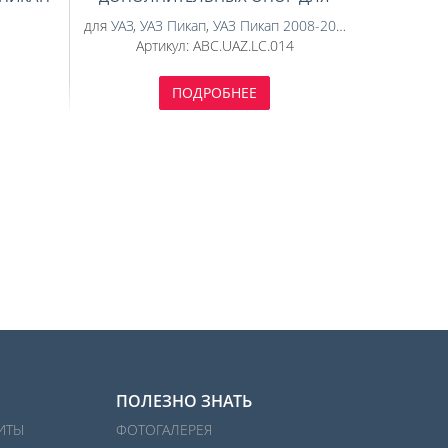
B)
КУНГА ABC.UAZ.BR.09
для
УАЗ
,
УАЗ Пикап
,
УАЗ Пикап 2008-2014
,
УАЗ Пикап 20
B
Артикул:
ABC.UAZ.LC.014
ПОДРОБНЕЕ
ПОЛЕЗНО ЗНАТЬ
ИТЫ
ФОТОГАЛЕРЕЯ