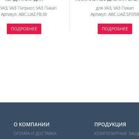
ДОПОЛНИТЕЛЬНОГО
2015- (К ABC.UAZ.RB.04
риот 2016-
я
УАЗ
,
УАЗ Патриот
,
УАЗ Пикап 2015-
,
УАЗ Пикап
для
УАЗ
,
УАЗ Пикап
УДОВАНИЯ (К ПЕРЕДНЕМУ
Артикул:
ABC.UAZ.FB.30
Артикул:
ABC.UAZ.SP.05
У ABC.UAZ.FB.01/02/29/31)
ПОДРОБНЕЕ
ПОДРОБНЕЕ
О КОМПАНИИ
ПРОДУКЦИЯ
ОПЛАТА И ДОСТАВКА
КОМПОЗИТНЫЕ ЗАЩ