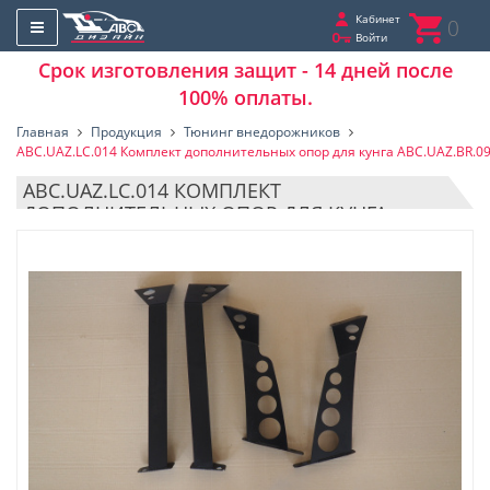
Кабинет
0
Войти
Срок изготовления защит - 14 дней после
100% оплаты.
Главная
Продукция
Тюнинг внедорожников
ABC.UAZ.LC.014 Комплект дополнительных опор для кунга ABC.UAZ.BR.0
ABC.UAZ.LC.014 КОМПЛЕКТ
ДОПОЛНИТЕЛЬНЫХ ОПОР ДЛЯ КУНГА
ABC.UAZ.BR.09