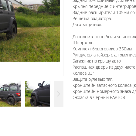
Задний композитный усиленный
Крылья передние с интегриро
Задние расширители 105мм со с
Решетка радиатора.
Дуга защитная.
Дополнительно были установл
Шноркель
Комплект брызговиков 350мм
Рундук органайзер с алюминие
Багажник на крышу авто
Распашная дверь из двух часте
Колеса 33"
Защита рулевых тяг.
Кронштейн запасного колеса (к
Кронштейн номерного знака д
Окраска в черный RAPTOR