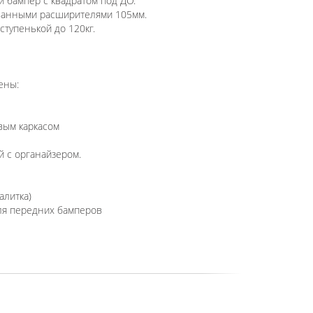
 бампер с квадратом под ДО.
ванными расширителями 105мм.
тупенькой до 120кг.
ены:
вым каркасом
й с органайзером.
алитка)
ля передних бамперов