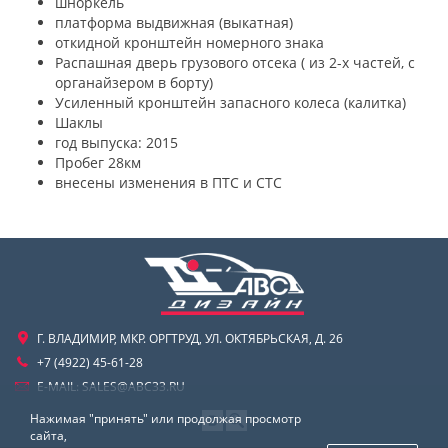
шноркель
платформа выдвижная (выкатная)
откидной кронштейн номерного знака
Распашная дверь грузового отсека ( из 2-х частей, с
органайзером в борту)
Усиленный кронштейн запасного колеса (калитка)
Шаклы
год выпуска: 2015
Пробег 28км
внесены изменения в ПТС и СТС
Г. ВЛАДИМИР, МКР. ОРГТРУД, УЛ. ОКТЯБРЬСКАЯ, Д. 26
+7 (4922) 45-61-28
E-MAIL:
SALES@ABC33.RU
Нажимая "принять" или продолжая просмотр
сайта,