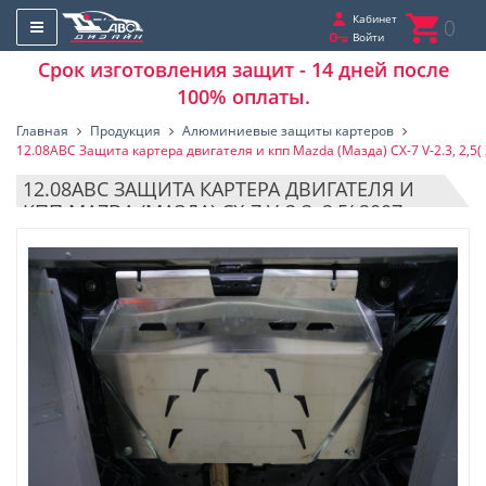
Кабинет
0
Войти
Срок изготовления защит - 14 дней после
100% оплаты.
Главная
Продукция
Алюминиевые защиты картеров
12.08ABC Защита картера двигателя и кпп Mazda (Мазда) CX-7 V-2.3, 2,5(
12.08ABC ЗАЩИТА КАРТЕРА ДВИГАТЕЛЯ И
КПП MAZDA (МАЗДА) CX-7 V-2.3, 2,5( 2007-
2012) / MAZDA (МАЗДА) CX-9 V-ВСЕ (2006-
2016) (АЛЮМИНИЙ 4 ММ)