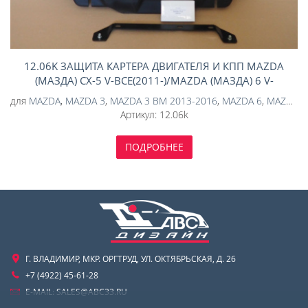
12.06K ЗАЩИТА КАРТЕРА ДВИГАТЕЛЯ И КПП MAZDA
(МАЗДА) CX-5 V-ВСЕ(2011-)/MAZDA (МАЗДА) 6 V-
ВСЕ(2013-)/MAZDA (МАЗДА) 3 V-ВСЕ(2013-2019)
для
MAZDA
,
MAZDA 3
,
MAZDA 3 BM 2013-2016
,
MAZDA 6
,
MAZDA CX-5
(КОМПОЗИТ 6 ММ)
Артикул:
12.06k
ПОДРОБНЕЕ
Г. ВЛАДИМИР, МКР. ОРГТРУД, УЛ. ОКТЯБРЬСКАЯ, Д. 26
+7 (4922) 45-61-28
E-MAIL:
SALES@ABC33.RU