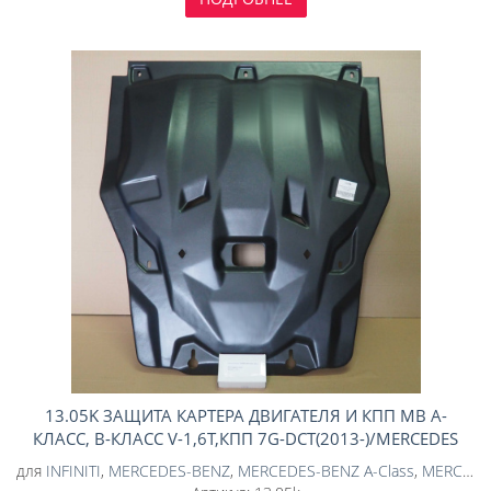
13.05K ЗАЩИТА КАРТЕРА ДВИГАТЕЛЯ И КПП MB А-
КЛАСС, B-КЛАСС V-1,6T,КПП 7G-DCT(2013-)/MERCEDES
BENZ CLA-C/INFINITI Q30 2016-/INFINITI QX30 2016-
для
INFINITI
,
MERCEDES-BENZ
,
MERCEDES-BENZ A-Class
,
MERCEDES-BENZ A-Class W176 2012-2015
(КОМПОЗИТ 8 ММ)