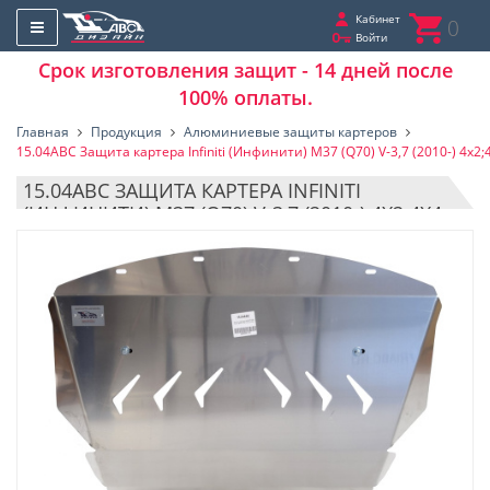
Кабинет
0
Войти
Срок изготовления защит - 14 дней после
100% оплаты.
Главная
Продукция
Алюминиевые защиты картеров
15.04ABC Защита картера Infiniti (Инфинити) M37 (Q70) V-3,7 (2010-) 4х
15.04ABC ЗАЩИТА КАРТЕРА INFINITI
(ИНФИНИТИ) M37 (Q70) V-3,7 (2010-) 4Х2;4Х4
(АЛЮМИНИЙ 4 ММ)