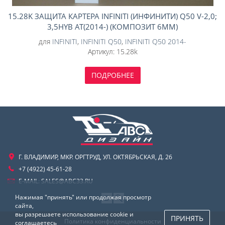
15.28K ЗАЩИТА КАРТЕРА INFINITI (ИНФИНИТИ) Q50 V-2,0;
3,5HYB AT(2014-) (КОМПОЗИТ 6ММ)
для
INFINITI
,
INFINITI Q50
,
INFINITI Q50 2014-
Артикул:
15.28k
ПОДРОБНЕЕ
Г. ВЛАДИМИР, МКР. ОРГТРУД, УЛ. ОКТЯБРЬСКАЯ, Д. 26
+7 (4922) 45-61-28
E-MAIL:
SALES@ABC33.RU
Нажимая "принять" или продолжая просмотр
сайта,
вы разрешаете использование cookie и
ПРИНЯТЬ
Политика конфиденциальности
соглашаетесь