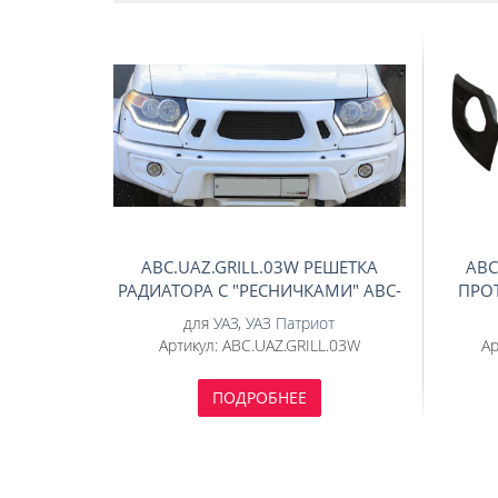
ABC.UAZ.GRILL.03W РЕШЕТКА
ABC
РАДИАТОРА С "РЕСНИЧКАМИ" АВС-
ПРО
ДИЗАЙН UAZ ПАТРИОТ/ПИКАП/
АВС
для
УАЗ
,
УАЗ Патриот
КАРГО 2015- (БЕЛЫЙ)
Артикул:
ABC.UAZ.GRILL.03W
Ар
ПОДРОБНЕЕ