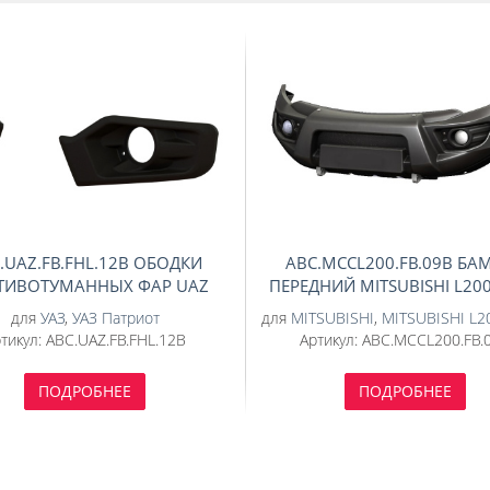
.UAZ.FB.FHL.12B ОБОДКИ
ABC.MCCL200.FB.09В БА
ТИВОТУМАННЫХ ФАР UAZ
ПЕРЕДНИЙ MITSUBISHI L200
-ДИЗАЙН 2 ЧАС.(ЧЕРНЫЙ)
11.2018 КРОМЕ К-ЦИИ INVI
для
УАЗ
,
УАЗ Патриот
для
MITSUBISHI
,
MITSUBISHI L2
ШТАТНУЮ ОПТИКУ, ЧЕРНЫЙ
тикул:
ABC.UAZ.FB.FHL.12B
Артикул:
ABC.MCCL200.FB.
ДИЗАЙН
ПОДРОБНЕЕ
ПОДРОБНЕЕ