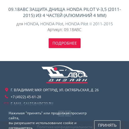
09.18ABC ЗАЩИТА ДНИЩА HONDA PILOT V-3,5 (2011-
2015) ИЗ 4 ЧАСТЕЙ (АЛЮМИНИЙ 4 ММ)
для
HONDA
,
HONDA Pilot
,
HONDA Pilot II 2011-2015
Артикул:
09.18ABC
ПОДРОБНЕЕ
Г. ВЛАДИМИР, МКР. ОРГТРУД, УЛ. ОКТЯБРЬСКАЯ, Д. 26
+7 (4922) 45-61-28
E-MAIL:
SALES@ABC33.RU
Нажимая "принять" или продолжая просмотр
сайта,
вы разрешаете использование cookie и
ПРИНЯТЬ
Политика конфиденциальности
соглашаетесь