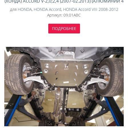
(ХОНДА) ACCORD V-2,0;2,4 (2007-02.2013) (АЛЮМИНИЙ 4
ММ)
для
HONDA
,
HONDA Accord
,
HONDA Accord VIII 2008-2012
Артикул:
09.01ABC
ПОДРОБНЕЕ