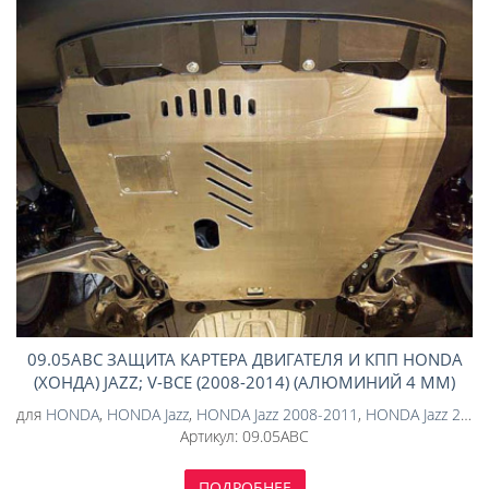
09.05ABC ЗАЩИТА КАРТЕРА ДВИГАТЕЛЯ И КПП HONDA
(ХОНДА) JAZZ; V-ВСЕ (2008-2014) (АЛЮМИНИЙ 4 ММ)
для
HONDA
,
HONDA Jazz
,
HONDA Jazz 2008-2011
,
HONDA Jazz 2011-2014
Артикул:
09.05ABC
ПОДРОБНЕЕ