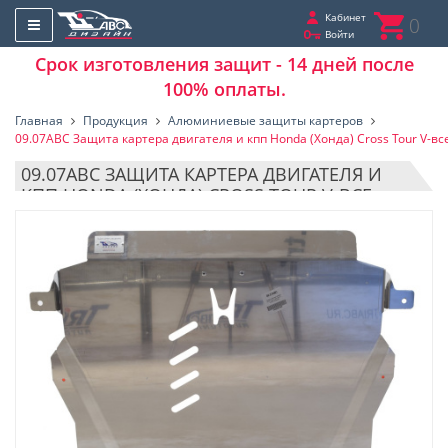
Кабинет
0
Войти
Срок изготовления защит - 14 дней после
100% оплаты.
Главная
Продукция
Алюминиевые защиты картеров
09.07ABC Защита картера двигателя и кпп Honda (Хонда) Cross Tour V-в
09.07ABC ЗАЩИТА КАРТЕРА ДВИГАТЕЛЯ И
КПП HONDA (ХОНДА) CROSS TOUR V-ВСЕ
(2009-2015) (АЛЮМИНИЙ 4ММ)