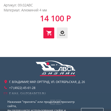
Артикул:
09.02ABC
Материал:
Алюминий 4 мм
14 100 Р
Г. ВЛАДИМИР, МКР. ОРГТРУД, УЛ. ОКТЯБРЬСКАЯ, Д. 26
+7 (4922) 45-61-28
E-MAIL:
SALES@ABC33.RU
Нажимая "принять" или продолжая просмотр
сайта,
вы разрешаете использование cookie и