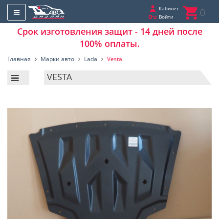
Кабинет
0
Войти
Срок изготовления защит - 14 дней после
100% оплаты.
Главная
Марки авто
Lada
Vesta
VESTA