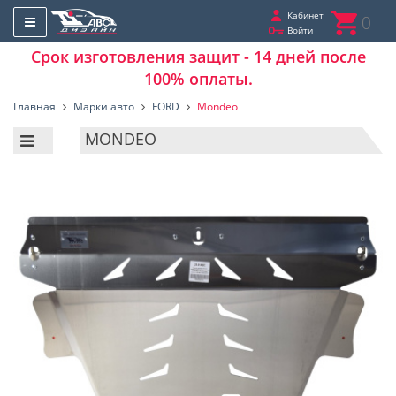
Кабинет
0
Войти
Срок изготовления защит - 14 дней после
100% оплаты.
Главная
Марки авто
FORD
Mondeo
MONDEO