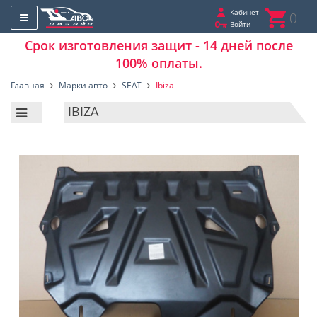
Кабинет
0
Войти
Срок изготовления защит - 14 дней после
100% оплаты.
Главная
Марки авто
SEAT
Ibiza
IBIZA