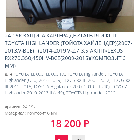
24.19K ЗАЩИТА КАРТЕРА ДВИГАТЕЛЯ И КПП
TOYOTA HIGHLANDER (ТОЙОТА ХАЙЛЕНДЕР)(2007-
2013,V-ВСЕ) ; (2014-2019,V-2,7;3,5;АКПП)/LEXUS
RX270,350,450HV-ВСЕ(2009-2015)(КОМПОЗИТ 6
ММ)
для
TOYOTA
,
LEXUS
,
LEXUS RX
,
TOYOTA Highlander
,
TOYOTA
Highlander (U50) 2016-2019
,
LEXUS RX III 2008-2012
,
LEXUS RX
III 2012-2015
,
TOYOTA Highlander 2007-2010 II (U40)
,
TOYOTA
Highlander 2010-2013 II (U40)
,
TOYOTA Highlander 2016-
Артикул:
24.19k
Материал:
Композит 6 мм
18 200 Р