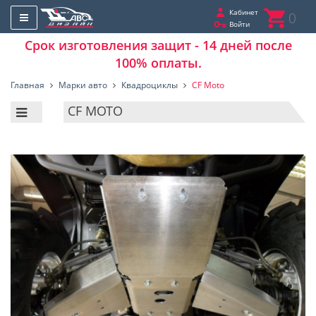
Кабинет
0
Войти
Срок изготовления защит - 14 дней после
100% оплаты.
Главная
Марки авто
Квадроциклы
CF Moto
CF MOTO