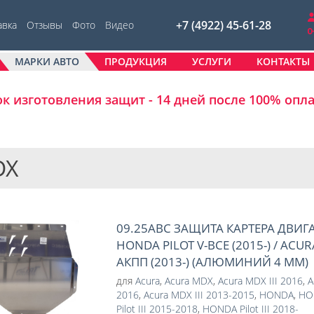
+7 (4922) 45-61-28
авка
Отзывы
Фото
Видео
МАРКИ АВТО
ПРОДУКЦИЯ
УСЛУГИ
КОНТАКТЫ
к изготовления защит - 14 дней после 100% опл
DX
09.25ABC ЗАЩИТА КАРТЕРА ДВИГ
HONDA PILOT V-ВСЕ (2015-) / ACUR
АКПП (2013-) (АЛЮМИНИЙ 4 ММ)
для
Acura
,
Acura MDX
,
Acura MDX III 2016
,
A
2016
,
Acura MDX III 2013-2015
,
HONDA
,
HON
Pilot III 2015-2018
,
HONDA Pilot III 2018-