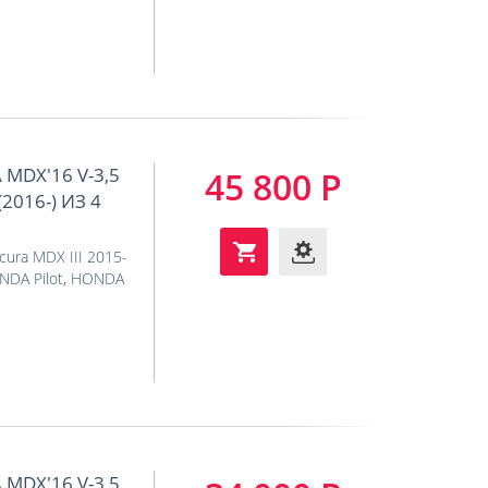
MDX'16 V-3,5
45 800 Р
2016-) ИЗ 4
cura MDX III 2015-
DA Pilot
,
HONDA
MDX'16 V-3,5