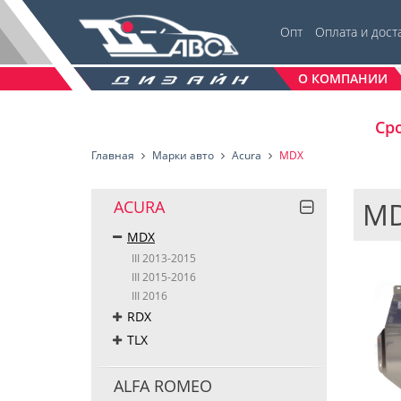
Опт
Оплата и дост
О КОМПАНИИ
Сро
Главная
Марки авто
Acura
MDX
M
ACURA
MDX
III 2013-2015
III 2015-2016
III 2016
RDX
TLX
ALFA ROMEO