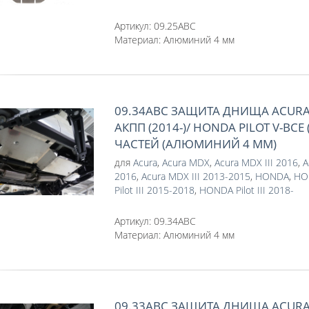
Артикул:
09.25ABC
Материал:
Алюминий 4 мм
09.34ABC ЗАЩИТА ДНИЩА ACURA 
АКПП (2014-)/ HONDA PILOT V-ВСЕ (
ЧАСТЕЙ (АЛЮМИНИЙ 4 ММ)
для
Acura
,
Acura MDX
,
Acura MDX III 2016
,
A
2016
,
Acura MDX III 2013-2015
,
HONDA
,
HON
Pilot III 2015-2018
,
HONDA Pilot III 2018-
Артикул:
09.34ABC
Материал:
Алюминий 4 мм
09.33ABC ЗАЩИТА ДНИЩА ACURA 