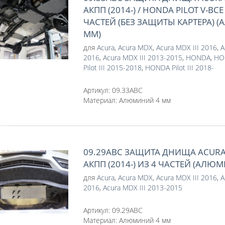
АКПП (2014-) / HONDA PILOT V-ВСЕ 
ЧАСТЕЙ (БЕЗ ЗАЩИТЫ КАРТЕРА) 
ММ)
для
Acura
,
Acura MDX
,
Acura MDX III 2016
,
A
2016
,
Acura MDX III 2013-2015
,
HONDA
,
HON
Pilot III 2015-2018
,
HONDA Pilot III 2018-
Артикул:
09.33ABC
Материал:
Алюминий 4 мм
09.29ABC ЗАЩИТА ДНИЩА ACURA 
АКПП (2014-) ИЗ 4 ЧАСТЕЙ (АЛЮ
для
Acura
,
Acura MDX
,
Acura MDX III 2016
,
A
2016
,
Acura MDX III 2013-2015
Артикул:
09.29ABC
Материал:
Алюминий 4 мм