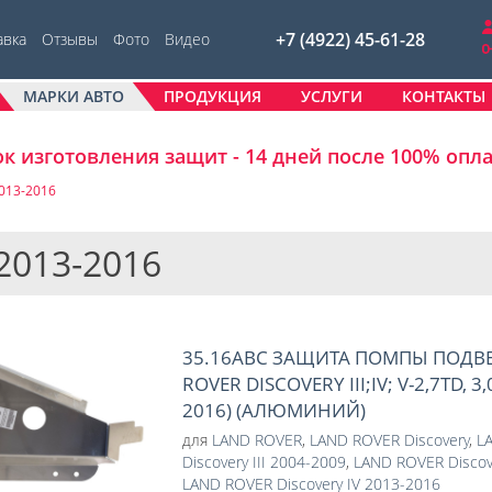
+7 (4922) 45-61-28
авка
Отзывы
Фото
Видео
МАРКИ АВТО
ПРОДУКЦИЯ
УСЛУГИ
КОНТАКТЫ
к изготовления защит - 14 дней после 100% опл
2013-2016
 2013-2016
35.16ABC ЗАЩИТА ПОМПЫ ПОДВ
ROVER DISCOVERY III;IV; V-2,7TD, 3
2016) (АЛЮМИНИЙ)
для
LAND ROVER
,
LAND ROVER Discovery
,
L
Discovery III 2004-2009
,
LAND ROVER Discov
LAND ROVER Discovery IV 2013-2016