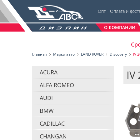
Опт
Оплата и дост
О КОМПАНИИ
Сро
Главная
Марки авто
LAND ROVER
Discovery
IV 
IV
ACURA
ALFA ROMEO
AUDI
BMW
CADILLAC
CHANGAN