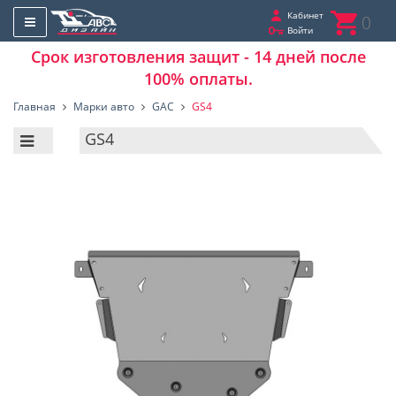
Кабинет
0
Войти
Срок изготовления защит - 14 дней после
100% оплаты.
Главная
Марки авто
GAC
GS4
GS4