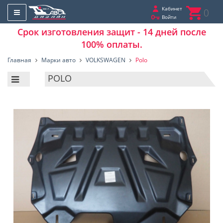
Кабинет
0
Войти
Срок изготовления защит - 14 дней после
100% оплаты.
Главная
Марки авто
VOLKSWAGEN
Polo
POLO