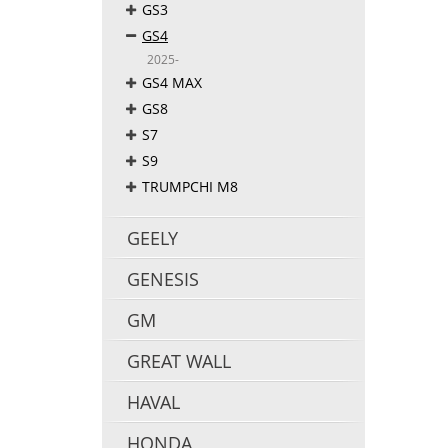
GS3
GS4
2025-
GS4 MAX
GS8
S7
S9
TRUMPCHI M8
GEELY
GENESIS
GM
GREAT WALL
HAVAL
HONDA