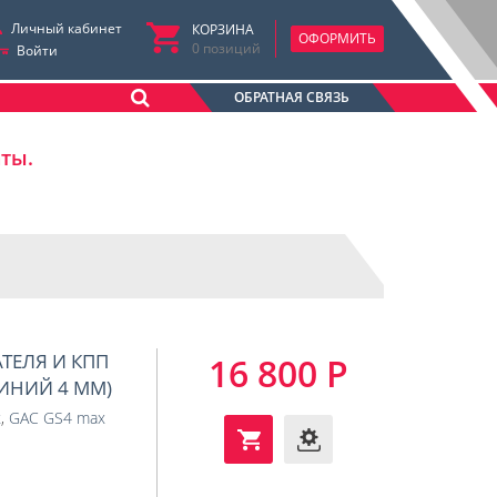
Личный кабинет
КОРЗИНА
ОФОРМИТЬ
0
позиций
Войти
ОБРАТНАЯ СВЯЗЬ
аты.
АТЕЛЯ И КПП
16 800 Р
МИНИЙ 4 ММ)
x
,
GAC GS4 max