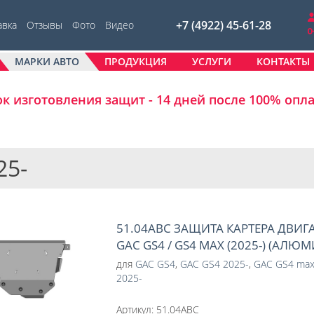
+7 (4922) 45-61-28
авка
Отзывы
Фото
Видео
МАРКИ АВТО
ПРОДУКЦИЯ
УСЛУГИ
КОНТАКТЫ
к изготовления защит - 14 дней после 100% опл
25-
51.04ABC ЗАЩИТА КАРТЕРА ДВИГ
GAC GS4 / GS4 MAX (2025-) (АЛЮ
для
GAC GS4
,
GAC GS4 2025-
,
GAC GS4 ma
2025-
Артикул:
51.04ABC