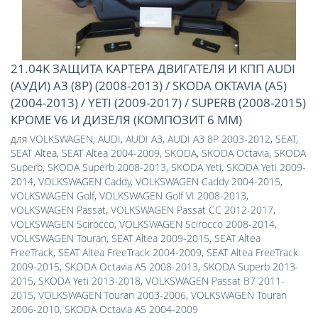
21.04K ЗАЩИТА КАРТЕРА ДВИГАТЕЛЯ И КПП AUDI
(АУДИ) A3 (8P) (2008-2013) / SKODA OKTAVIA (A5)
(2004-2013) / YETI (2009-2017) / SUPERB (2008-2015)
КРОМЕ V6 И ДИЗЕЛЯ (КОМПОЗИТ 6 ММ)
для
VOLKSWAGEN
,
AUDI
,
AUDI A3
,
AUDI A3 8P 2003-2012
,
SEAT
,
SEAT Altea
,
SEAT Altea 2004-2009
,
SKODA
,
SKODA Octavia
,
SKODA
Superb
,
SKODA Superb 2008-2013
,
SKODA Yeti
,
SKODA Yeti 2009-
2014
,
VOLKSWAGEN Caddy
,
VOLKSWAGEN Caddy 2004-2015
,
VOLKSWAGEN Golf
,
VOLKSWAGEN Golf VI 2008-2013
,
VOLKSWAGEN Passat
,
VOLKSWAGEN Passat CC 2012-2017
,
VOLKSWAGEN Scirocco
,
VOLKSWAGEN Scirocco 2008-2014
,
VOLKSWAGEN Touran
,
SEAT Altea 2009-2015
,
SEAT Altea
FreeTrack
,
SEAT Altea FreeTrack 2004-2009
,
SEAT Altea FreeTrack
2009-2015
,
SKODA Octavia A5 2008-2013
,
SKODA Superb 2013-
2015
,
SKODA Yeti 2013-2018
,
VOLKSWAGEN Passat B7 2011-
2015
,
VOLKSWAGEN Touran 2003-2006
,
VOLKSWAGEN Touran
2006-2010
,
SKODA Octavia A5 2004-2009