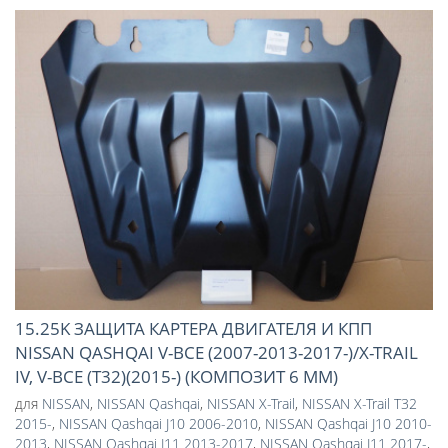
15.25K ЗАЩИТА КАРТЕРА ДВИГАТЕЛЯ И КПП
NISSAN QASHQAI V-ВСЕ (2007-2013-2017-)/X-TRAIL
IV, V-ВСЕ (Т32)(2015-) (КОМПОЗИТ 6 ММ)
для
NISSAN
,
NISSAN Qashqai
,
NISSAN X-Trail
,
NISSAN X-Trail T32
2015-
,
NISSAN Qashqai J10 2006-2010
,
NISSAN Qashqai J10 2010-
2013
,
NISSAN Qashqai J11 2013-2017
,
NISSAN Qashqai J11 2017-
,