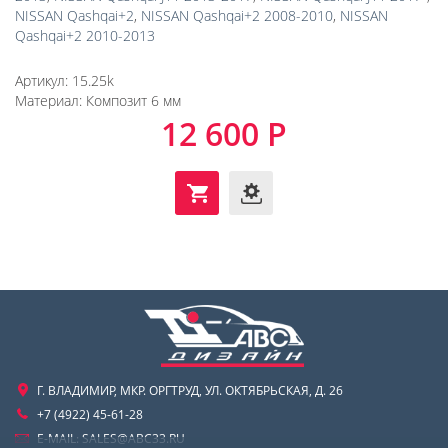
NISSAN Qashqai+2
,
NISSAN Qashqai+2 2008-2010
,
NISSAN
Qashqai+2 2010-2013
Артикул:
15.25k
Материал:
Композит 6 мм
12 600 Р
Г. ВЛАДИМИР, МКР. ОРГТРУД, УЛ. ОКТЯБРЬСКАЯ, Д. 26
+7 (4922) 45-61-28
E-MAIL:
SALES@ABC33.RU