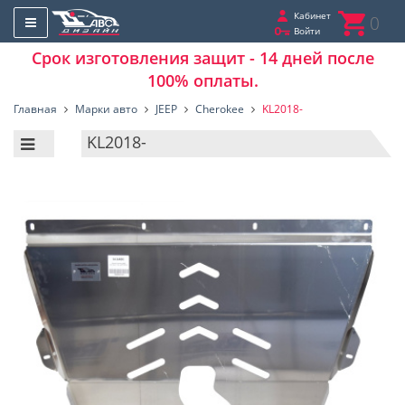
Кабинет
0
Войти
Срок изготовления защит - 14 дней после
100% оплаты.
Главная
Марки авто
JEEP
Cherokee
KL2018-
KL2018-