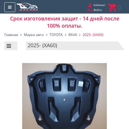
Кабинет
0
Войти
Срок изготовления защит - 14 дней после
100% оплаты.
Главная
Марки авто
TOYOTA
RAV4
2025- (XA60)
2025- (XA60)