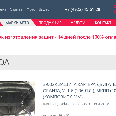
+7 (4922) 45-61-28
авка
Отзывы
Фото
Видео
МАРКИ АВТО
ПРОДУКЦИЯ
УСЛУГИ
КОНТАКТЫ
к изготовления защит - 14 дней после 100% опл
DA
39.02K ЗАЩИТА КАРТЕРА ДВИГАТЕ
GRANTA, V- 1.6 (106 Л.С.), МКПП (20
(КОМПОЗИТ 6 ММ)
для
Lada
,
Lada Granta
,
Lada Granta 2018-
Артикул:
39.02K