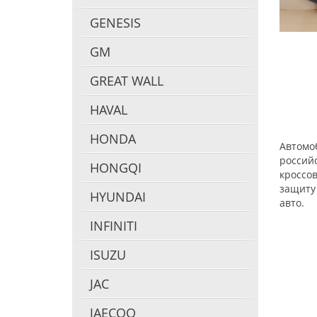
GENESIS
GM
GREAT WALL
HAVAL
HONDA
Автомо
российс
HONGQI
кроссов
защиту 
HYUNDAI
авто.
INFINITI
ISUZU
JAC
JAECOO