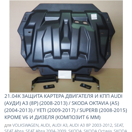
21.04K ЗАЩИТА КАРТЕРА ДВИГАТЕЛЯ И КПП AUDI
(АУДИ) A3 (8P) (2008-2013) / SKODA OKTAVIA (A5)
(2004-2013) / YETI (2009-2017) / SUPERB (2008-2015)
КРОМЕ V6 И ДИЗЕЛЯ (КОМПОЗИТ 6 ММ)
для
VOLKSWAGEN
,
AUDI
,
AUDI A3
,
AUDI A3 8P 2003-2012
,
SEAT
,
SEAT Altea
,
SEAT Altea 2004-2009
,
SKODA
,
SKODA Octavia
,
SKODA