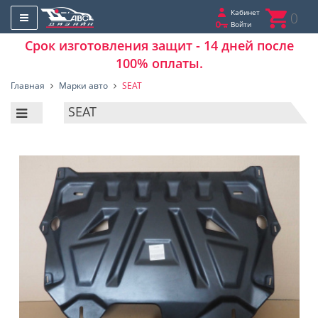
Кабинет
0
Войти
Срок изготовления защит - 14 дней после
100% оплаты.
Главная
Марки авто
SEAT
SEAT