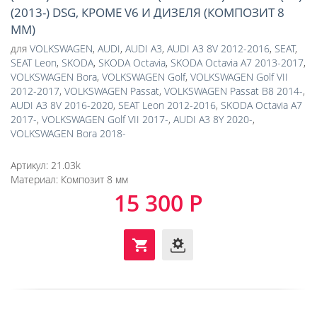
(2013-) DSG, КРОМЕ V6 И ДИЗЕЛЯ (КОМПОЗИТ 8
ММ)
для
VOLKSWAGEN
,
AUDI
,
AUDI A3
,
AUDI A3 8V 2012-2016
,
SEAT
,
SEAT Leon
,
SKODA
,
SKODA Octavia
,
SKODA Octavia A7 2013-2017
,
VOLKSWAGEN Bora
,
VOLKSWAGEN Golf
,
VOLKSWAGEN Golf VII
2012-2017
,
VOLKSWAGEN Passat
,
VOLKSWAGEN Passat B8 2014-
,
AUDI A3 8V 2016-2020
,
SEAT Leon 2012-2016
,
SKODA Octavia A7
2017-
,
VOLKSWAGEN Golf VII 2017-
,
AUDI A3 8Y 2020-
,
VOLKSWAGEN Bora 2018-
Артикул:
21.03k
Материал:
Композит 8 мм
15 300 Р