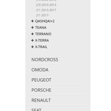
J10 2010-2013
J11 2013-2017
J11 2017-
QASHQAI+2
TEANA
TERRANO
X-TERRA
X-TRAIL
NORDCROSS
OMODA
PEUGEOT
PORSCHE
RENAULT
SEAT