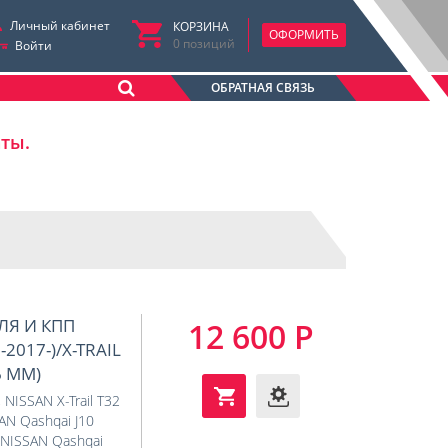
Личный кабинет
КОРЗИНА
ОФОРМИТЬ
0
позиций
Войти
ОБРАТНАЯ СВЯЗЬ
аты.
ЛЯ И КПП
12 600 Р
2017-)/X-TRAIL
6 ММ)
,
NISSAN X-Trail T32
AN Qashqai J10
NISSAN Qashqai