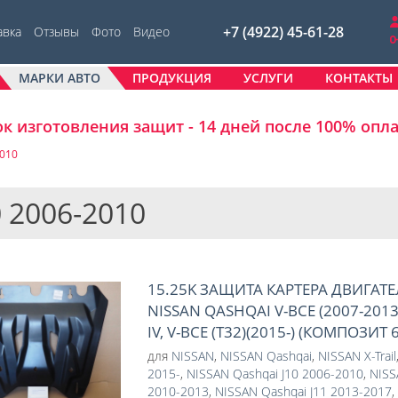
+7 (4922) 45-61-28
авка
Отзывы
Фото
Видео
МАРКИ АВТО
ПРОДУКЦИЯ
УСЛУГИ
КОНТАКТЫ
к изготовления защит - 14 дней после 100% опл
2010
0 2006-2010
15.25K ЗАЩИТА КАРТЕРА ДВИГАТЕ
NISSAN QASHQAI V-ВСЕ (2007-2013-
IV, V-ВСЕ (Т32)(2015-) (КОМПОЗИТ 
для
NISSAN
,
NISSAN Qashqai
,
NISSAN X-Trail
2015-
,
NISSAN Qashqai J10 2006-2010
,
NISS
2010-2013
,
NISSAN Qashqai J11 2013-2017
,