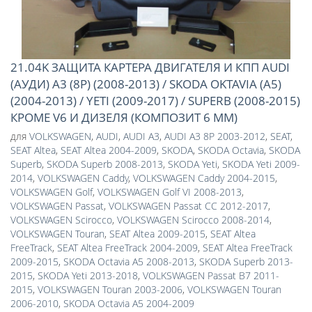
21.04K ЗАЩИТА КАРТЕРА ДВИГАТЕЛЯ И КПП AUDI
(АУДИ) A3 (8P) (2008-2013) / SKODA OKTAVIA (A5)
(2004-2013) / YETI (2009-2017) / SUPERB (2008-2015)
КРОМЕ V6 И ДИЗЕЛЯ (КОМПОЗИТ 6 ММ)
для
VOLKSWAGEN
,
AUDI
,
AUDI A3
,
AUDI A3 8P 2003-2012
,
SEAT
,
SEAT Altea
,
SEAT Altea 2004-2009
,
SKODA
,
SKODA Octavia
,
SKODA
Superb
,
SKODA Superb 2008-2013
,
SKODA Yeti
,
SKODA Yeti 2009-
2014
,
VOLKSWAGEN Caddy
,
VOLKSWAGEN Caddy 2004-2015
,
VOLKSWAGEN Golf
,
VOLKSWAGEN Golf VI 2008-2013
,
VOLKSWAGEN Passat
,
VOLKSWAGEN Passat CC 2012-2017
,
VOLKSWAGEN Scirocco
,
VOLKSWAGEN Scirocco 2008-2014
,
VOLKSWAGEN Touran
,
SEAT Altea 2009-2015
,
SEAT Altea
FreeTrack
,
SEAT Altea FreeTrack 2004-2009
,
SEAT Altea FreeTrack
2009-2015
,
SKODA Octavia A5 2008-2013
,
SKODA Superb 2013-
2015
,
SKODA Yeti 2013-2018
,
VOLKSWAGEN Passat B7 2011-
2015
,
VOLKSWAGEN Touran 2003-2006
,
VOLKSWAGEN Touran
2006-2010
,
SKODA Octavia A5 2004-2009