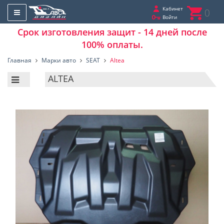
Кабинет
0
Войти
Срок изготовления защит - 14 дней после
100% оплаты.
Главная
Марки авто
SEAT
Altea
ALTEA