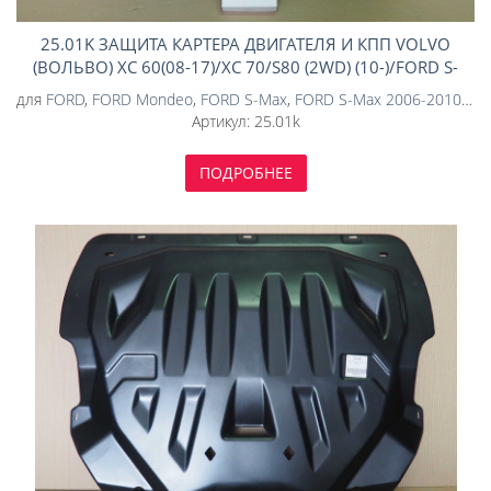
25.01K ЗАЩИТА КАРТЕРА ДВИГАТЕЛЯ И КПП VOLVO
(ВОЛЬВО) XC 60(08-17)/XC 70/S80 (2WD) (10-)/FORD S-
MAX/MONDEO, КРОМЕ V-2,0(240-245Л)(06-14)
для
FORD
,
FORD Mondeo
,
FORD S-Max
,
FORD S-Max 2006-2010
,
VO
(КОМПОЗИТ 6 ММ)
Артикул:
25.01k
ПОДРОБНЕЕ