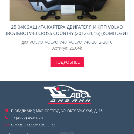
25.04K ЗАЩИТА КАРТЕРА ДВИГАТЕЛЯ И КПП VOLVO
(ВОЛЬВО) V40 CROSS COUNTRY (2012-2016) (КОМПОЗИТ
6 ММ)
для
VOLVO
,
VOLVO V40
,
VOLVO V40 2012-2016
Артикул:
25.04k
ПОДРОБНЕЕ
Г. ВЛАДИМИР, МКР. ОРГТРУД, УЛ. ОКТЯБРЬСКАЯ, Д. 26
+7 (4922) 45-61-28
E-MAIL:
SALES@ABC33.RU