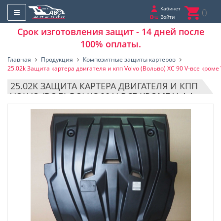
Кабинет
0
Войти
Срок изготовления защит - 14 дней после
100% оплаты.
Главная
Продукция
Композитные защиты картеров
25.02k Защита картера двигателя и кпп Volvo (Вольво) XC 90 V-все кроме 
25.02K ЗАЩИТА КАРТЕРА ДВИГАТЕЛЯ И КПП
VOLVO (ВОЛЬВО) XC 90 V-ВСЕ КРОМЕ V-4,4
(2002-05.2015) (КОМПОЗИТ 6 ММ)