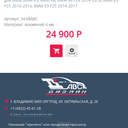
для
BMW
,
BMW X3
,
BMW X4
,
BMW X4 F26 2014-2018
,
BMW X3
F25 2010-2014
,
BMW X3 F25 2014-2017
Артикул:
34.08ABC
Материал:
Алюминий 4 мм
24 900 Р
Г. ВЛАДИМИР, МКР. ОРГТРУД, УЛ. ОКТЯБРЬСКАЯ, Д. 26
+7 (4922) 45-61-28
E-MAIL:
SALES@ABC33.RU
Нажимая "принять" или продолжая просмотр