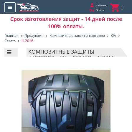
Кабинет
0
Войти
Срок изготовления защит - 14 дней после
100% оплаты.
Главная
Продукция
Композитные защиты картеров
KIA
Cerato
III 2016-
КОМПОЗИТНЫЕ ЗАЩИТЫ
КАРТЕРОВ - KIA - CERATO - III 2016-