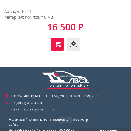
Артикул:
10.13k
Материал:
Композит 8 мм
16 500 Р
Г. ВЛАДИМИР, МКР. ОРГТРУД, УЛ. ОКТЯБРЬСКАЯ, Д. 26
+7 (4922) 45-61-28
E-MAIL:
SALES@ABC33.RU
Нажимая "принять" или продолжая просмотр
сайта,
вы разрешаете использование cookie и