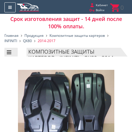
Кабинет
0
Войти
Срок изготовления защит - 14 дней после
100% оплаты.
Главная
Продукция
Композитные защиты картеров
INFINITI
QX80
2014-2017
КОМПОЗИТНЫЕ ЗАЩИТЫ
КАРТЕРОВ - INFINITI - QX80 - 2014-
2017