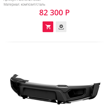
Материал:
композит/сталь
82 300 Р