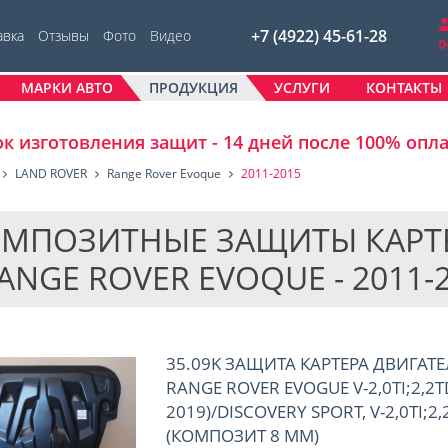
+7 (4922) 45-61-28
авка
Отзывы
Фото
Видео
МАРКИ АВТО
ПРОДУКЦИЯ
УСЛУГИ
КОНТАКТЫ
к изготовления защит - 14 дней после 100% опл
LAND ROVER
Range Rover Evoque
2011-2015
МПОЗИТНЫЕ ЗАЩИТЫ КАРТЕ
RANGE ROVER EVOQUE - 2011-
35.09K ЗАЩИТА КАРТЕРА ДВИГАТЕ
RANGE ROVER EVOGUE V-2,0TI;2,2T
2019)/DISCOVERY SPORT, V-2,0TI;2,
(КОМПОЗИТ 8 ММ)