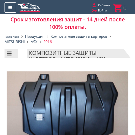
Кабинет
0
Войти
Срок изготовления защит - 14 дней после
100% оплаты.
Главная
Продукция
Композитные защиты картеров
MITSUBISHI
ASX
2016-
КОМПОЗИТНЫЕ ЗАЩИТЫ
КАРТЕРОВ - MITSUBISHI - ASX -
2016-