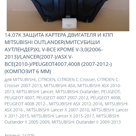
14.07K ЗАЩИТА КАРТЕРА ДВИГАТЕЛЯ И КПП
MITSUBISHI OUTLANDER(МИТСУБИШИ
АУТЛЕНДЕР)XL V-ВСЕ КРОМЕ V-3,0(2006-
2013)/LANCER(2007-)/ASX V-
ВСЕ(2010-)/PEUGEOT4007,4008 (2007-2012-)
(КОМПОЗИТ 6 ММ)
для
MITSUBISHI
,
CITROEN
,
CITROEN C-Crosser
,
CITROEN C-
Crosser 2007-2013
,
MITSUBISHI ASX
,
MITSUBISHI ASX 2010-
2013
,
MITSUBISHI Lancer
,
MITSUBISHI Outlander
,
PEUGEOT
,
PEUGEOT 4007
,
PEUGEOT 4007 2007-2012
,
PEUGEOT 4008
,
PEUGEOT 4008 2012-
,
MITSUBISHI ASX 2012-2016
,
MITSUBISHI
ASX 2016-
,
MITSUBISHI Lancer X 2007-2010
,
MITSUBISHI Lancer
X 2011-2015
,
MITSUBISHI Lancer X 2015-2017
,
MITSUBISHI
Outlander II 2005-2009
,
MITSUBISHI Outlander II 2009-2013
Артикул:
14.07k