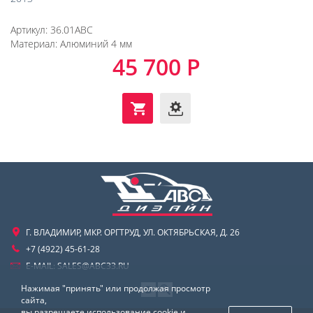
Артикул:
36.01ABC
Материал:
Алюминий 4 мм
45 700 Р
Г. ВЛАДИМИР, МКР. ОРГТРУД, УЛ. ОКТЯБРЬСКАЯ, Д. 26
+7 (4922) 45-61-28
E-MAIL:
SALES@ABC33.RU
Нажимая "принять" или продолжая просмотр
сайта,
вы разрешаете использование cookie и