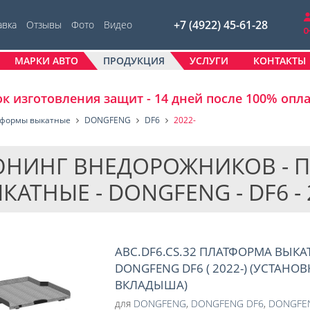
+7 (4922) 45-61-28
авка
Отзывы
Фото
Видео
МАРКИ АВТО
ПРОДУКЦИЯ
УСЛУГИ
КОНТАКТЫ
к изготовления защит - 14 дней после 100% опл
формы выкатные
DONGFENG
DF6
2022-
НИНГ ВНЕДОРОЖНИКОВ - 
КАТНЫЕ - DONGFENG - DF6 - 
ABC.DF6.CS.32 ПЛАТФОРМА ВЫКА
DONGFENG DF6 ( 2022-) (УСТАНОВ
ВКЛАДЫША)
для
DONGFENG
,
DONGFENG DF6
,
DONGFEN