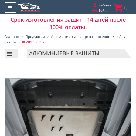
Кабинет
0
Войти
Срок изготовления защит - 14 дней после
100% оплаты.
Главная
Продукция
Алюминиевые защиты картеров
KIA
Cerato
III 2013-2016
АЛЮМИНИЕВЫЕ ЗАЩИТЫ
КАРТЕРОВ - KIA - CERATO - III 2013-
2016